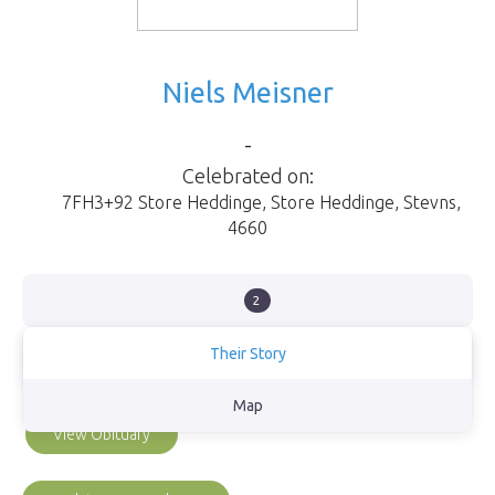
Niels Meisner
-
Celebrated on:
7FH3+92 Store Heddinge
,
Store Heddinge
,
Stevns
,
4660
2
Their Story
Til minde om vores ven, kæreste, søn, ven og far
Map
View Obituary